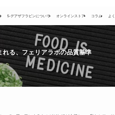
覧
5-デアザフラビンについて
オンラインストア
コラム
よ
まれる、フェリアラボの品質基準