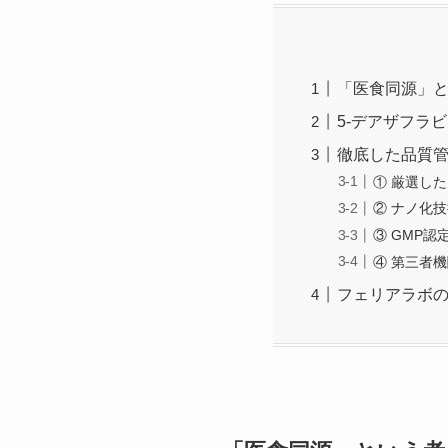
「医食同源」
5-デアザフラ
徹底した品質
① 厳選し
② ナノ化
③ GMP認
④ 第三者
フェリアラボ