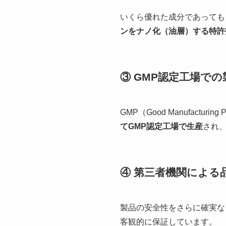
いくら優れた成分であっても
ンをナノ化（油層）する特許
③ GMP認定工場での
GMP（Good Manufact
てGMP認定工場で生産
され
④ 第三者機関による
製品の安全性をさらに確実な
客観的に保証しています。