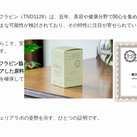
フラビン（TND1128）は、近年、美容や健康分野で関心を集
まな可能性が検討されており、その特性に注目が寄せられてい
らこそ、安
す。
ザフラビン協
アした原料
を確保して
ェリアラボの姿勢を示す、ひとつの証明です。