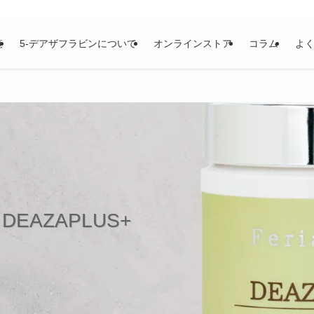
覧
5-デアザフラビンについて
オンラインストア
コラム
よ
AZAPLUS+
未来へ
年時代に、「薬」でも「手術」でも