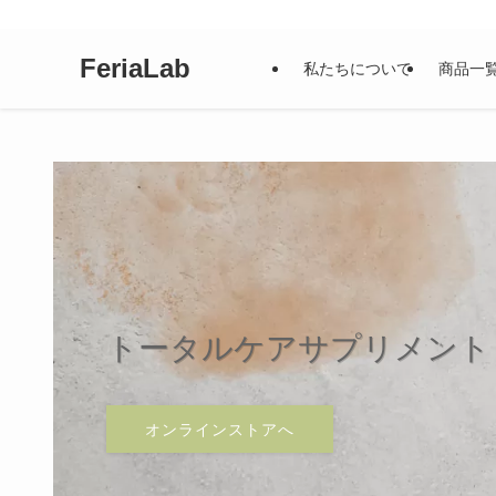
FeriaLab
私たちについて
商品一
トータルケアサプリメント DE
あなたと共に、笑顔が輝く
人生100
オンラインストアへ